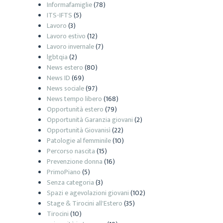
Informafamiglie
(78)
ITS-IFTS
(5)
Lavoro
(3)
Lavoro estivo
(12)
Lavoro invernale
(7)
lgbtqia
(2)
News estero
(80)
News ID
(69)
News sociale
(97)
News tempo libero
(168)
Opportunità estero
(79)
Opportunità Garanzia giovani
(2)
Opportunità Giovanisì
(22)
Patologie al femminile
(10)
Percorso nascita
(15)
Prevenzione donna
(16)
PrimoPiano
(5)
Senza categoria
(3)
Spazi e agevolazioni giovani
(102)
Stage & Tirocini all'Estero
(35)
Tirocini
(10)