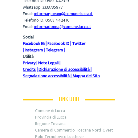
Telefono IG: 0583 442319
whatsapp: 3333735977
Email:
informagiovani@comune.lucca.it
Telefono ID: 0583 442416
Email:
informadonna@comune.lucca.it
Social
Facebook IG
|
Facebook ID
|
Twitter
|
Instagram
|
Telegram
|
Utilità
Privacy
|
Note Legali
|
Credits
|
Dichiarazione di accessibilità
|
Segnalazione accessibilità
|
Mappa del Sito
LINK UTILI
Comune di Lucca
Provincia di Lucca
Regione Toscana
Camera di Commercio Toscana Nord-Ovest
Polo Tecnologico Lucchese