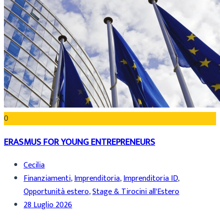
0
ERASMUS FOR YOUNG ENTREPRENEURS
Cecilia
Finanziamenti
,
Imprenditoria
,
Imprenditoria ID
,
Opportunità estero
,
Stage & Tirocini all'Estero
28 Luglio 2026