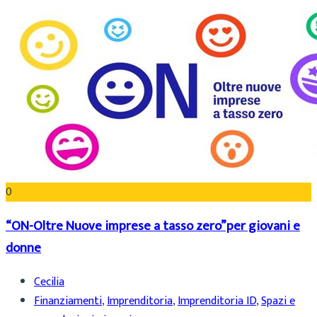
0
“ON-Oltre Nuove imprese a tasso zero”per giovani e
donne
Cecilia
Finanziamenti
,
Imprenditoria
,
Imprenditoria ID
,
Spazi e