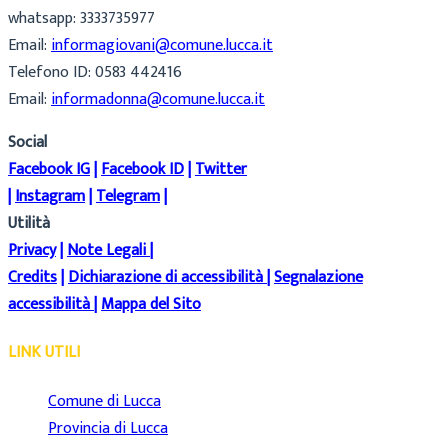
whatsapp: 3333735977
Email:
informagiovani@comune.lucca.it
Telefono ID: 0583 442416
Email:
informadonna@comune.lucca.it
Social
Facebook IG
|
Facebook ID
|
Twitter
|
Instagram
|
Telegram
|
Utilità
Privacy
|
Note Legali
|
Credits
|
Dichiarazione di accessibilità
|
Segnalazione
accessibilità
|
Mappa del Sito
LINK UTILI
Comune di Lucca
Provincia di Lucca