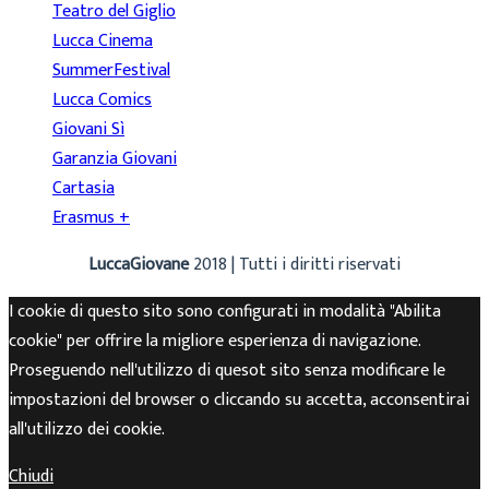
Teatro del Giglio
Lucca Cinema
SummerFestival
Lucca Comics
Giovani Sì
Garanzia Giovani
Cartasia
Erasmus +
LuccaGiovane
2018 | Tutti i diritti riservati
I cookie di questo sito sono configurati in modalità "Abilita
cookie" per offrire la migliore esperienza di navigazione.
Proseguendo nell'utilizzo di quesot sito senza modificare le
impostazioni del browser o cliccando su accetta, acconsentirai
all'utilizzo dei cookie.
Chiudi