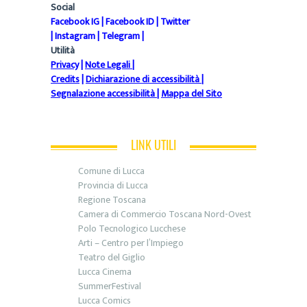
Social
Facebook IG
|
Facebook ID
|
Twitter
|
Instagram
|
Telegram
|
Utilità
Privacy
|
Note Legali
|
Credits
|
Dichiarazione di accessibilità
|
Segnalazione accessibilità
|
Mappa del Sito
LINK UTILI
Comune di Lucca
Provincia di Lucca
Regione Toscana
Camera di Commercio Toscana Nord-Ovest
Polo Tecnologico Lucchese
Arti – Centro per l’Impiego
Teatro del Giglio
Lucca Cinema
SummerFestival
Lucca Comics