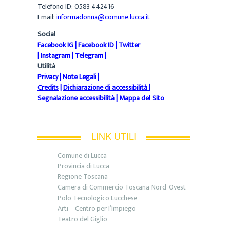
Telefono ID: 0583 442416
Email:
informadonna@comune.lucca.it
Social
Facebook IG
|
Facebook ID
|
Twitter
|
Instagram
|
Telegram
|
Utilità
Privacy
|
Note Legali
|
Credits
|
Dichiarazione di accessibilità
|
Segnalazione accessibilità
|
Mappa del Sito
LINK UTILI
Comune di Lucca
Provincia di Lucca
Regione Toscana
Camera di Commercio Toscana Nord-Ovest
Polo Tecnologico Lucchese
Arti – Centro per l’Impiego
Teatro del Giglio