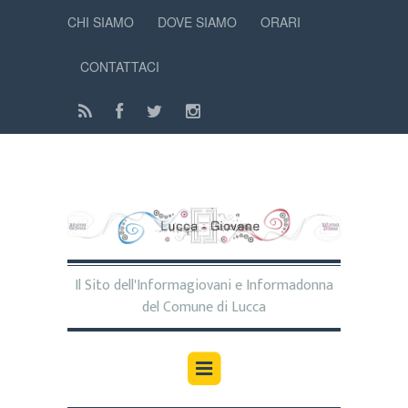
CHI SIAMO
DOVE SIAMO
ORARI
CONTATTACI
Il Sito dell'Informagiovani e Informadonna
del Comune di Lucca