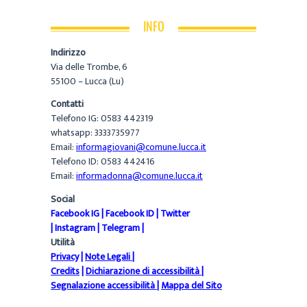
INFO
Indirizzo
Via delle Trombe, 6
55100 – Lucca (Lu)
Contatti
Telefono IG: 0583 442319
whatsapp: 3333735977
Email:
informagiovani@comune.lucca.it
Telefono ID: 0583 442416
Email:
informadonna@comune.lucca.it
Social
Facebook IG
|
Facebook ID
|
Twitter
|
Instagram
|
Telegram
|
Utilità
Privacy
|
Note Legali
|
Credits
|
Dichiarazione di accessibilità
|
Segnalazione accessibilità
|
Mappa del Sito