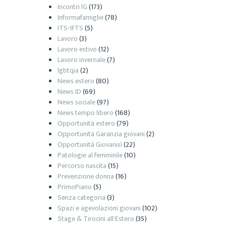
Incontri IG
(173)
Informafamiglie
(78)
ITS-IFTS
(5)
Lavoro
(3)
Lavoro estivo
(12)
Lavoro invernale
(7)
lgbtqia
(2)
News estero
(80)
News ID
(69)
News sociale
(97)
News tempo libero
(168)
Opportunità estero
(79)
Opportunità Garanzia giovani
(2)
Opportunità Giovanisì
(22)
Patologie al femminile
(10)
Percorso nascita
(15)
Prevenzione donna
(16)
PrimoPiano
(5)
Senza categoria
(3)
Spazi e agevolazioni giovani
(102)
Stage & Tirocini all'Estero
(35)