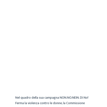
CECILIA
ARCHIVIO
23 GENNAIO 2018
Nel quadro della sua campagna NON.NO.NEIN. Dì No!
Ferma la violenza contro le donne, la Commissione