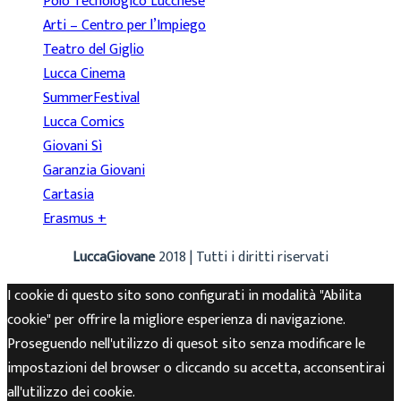
Polo Tecnologico Lucchese
Arti – Centro per l’Impiego
Teatro del Giglio
Lucca Cinema
SummerFestival
Lucca Comics
Giovani Sì
Garanzia Giovani
Cartasia
Erasmus +
LuccaGiovane
2018 | Tutti i diritti riservati
I cookie di questo sito sono configurati in modalità "Abilita
cookie" per offrire la migliore esperienza di navigazione.
Proseguendo nell'utilizzo di quesot sito senza modificare le
impostazioni del browser o cliccando su accetta, acconsentirai
all'utilizzo dei cookie.