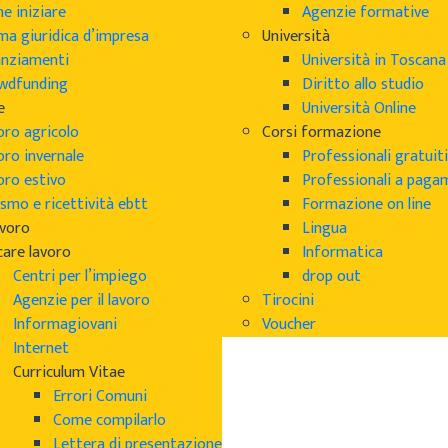
e iniziare
Agenzie formative
ma giuridica d’impresa
Università
anziamenti
Università in Toscana
wdfunding
Diritto allo studio
e
Università Online
oro agricolo
Corsi formazione
oro invernale
Professionali gratuiti
oro estivo
Professionali a pag
smo e ricettività ebtt
Formazione on line
avoro
Lingua
care lavoro
Informatica
Centri per l’impiego
drop out
Agenzie per il lavoro
Tirocini
Informagiovani
Voucher
Internet
Curriculum Vitae
Errori Comuni
Come compilarlo
Lettera di presentazione