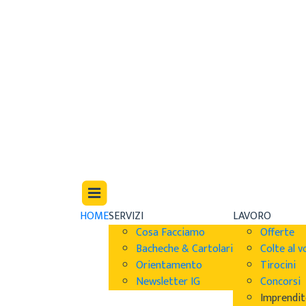
HOME
SERVIZI
LAVORO
Cosa Facciamo
Offerte
Bacheche & Cartolari
Colte al v
Orientamento
Tirocini
Newsletter IG
Concorsi
Imprendit