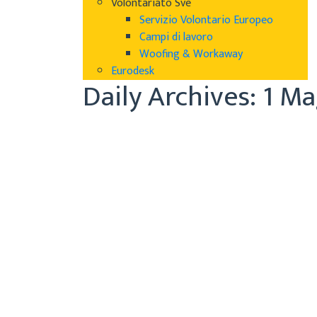
Volontariato Sve
Servizio Volontario Europeo
Campi di lavoro
Woofing & Workaway
Eurodesk
Daily Archives: 1 M
IL 
Cecilia
Archiv
1 Mag