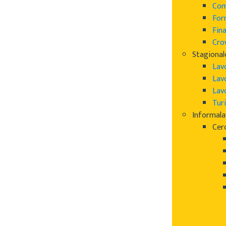
Com
For
Fin
Cro
Stagional
Lav
Lav
Lav
Turi
Informal
Cer