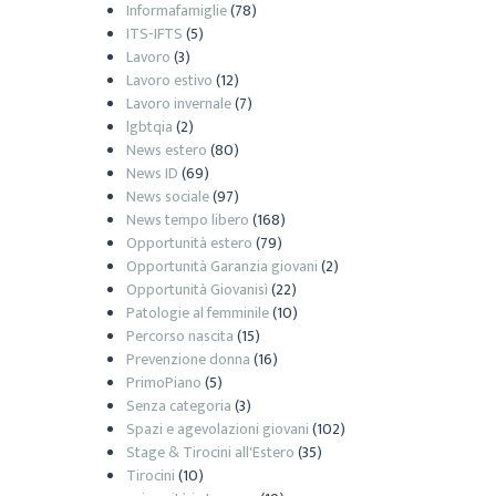
Informafamiglie
(78)
ITS-IFTS
(5)
Lavoro
(3)
Lavoro estivo
(12)
Lavoro invernale
(7)
lgbtqia
(2)
News estero
(80)
News ID
(69)
News sociale
(97)
News tempo libero
(168)
Opportunità estero
(79)
Opportunità Garanzia giovani
(2)
Opportunità Giovanisì
(22)
Patologie al femminile
(10)
Percorso nascita
(15)
Prevenzione donna
(16)
PrimoPiano
(5)
Senza categoria
(3)
Spazi e agevolazioni giovani
(102)
Stage & Tirocini all'Estero
(35)
Tirocini
(10)