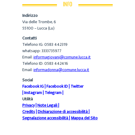
INFO
Indirizzo
Via delle Trombe, 6
55100 – Lucca (Lu)
Contatti
Telefono IG: 0583 442319
whatsapp: 3333735977
Email:
informagiovani@comune.lucca.it
Telefono ID: 0583 442416
Email:
informadonna@comune.lucca.it
Social
Facebook IG
|
Facebook ID
|
Twitter
|
Instagram
|
Telegram
|
Utilità
Privacy
|
Note Legali
|
Credits
|
Dichiarazione di accessibilità
|
Segnalazione accessibilità
|
Mappa del Sito