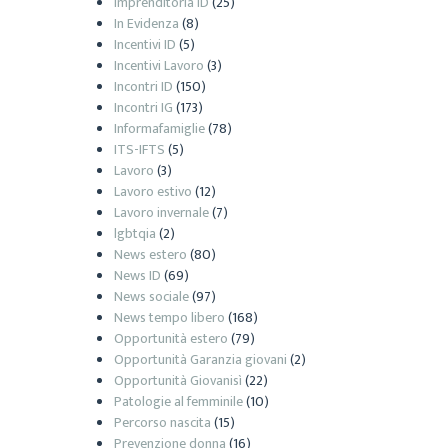
Imprenditoria ID
(25)
In Evidenza
(8)
Incentivi ID
(5)
Incentivi Lavoro
(3)
Incontri ID
(150)
Incontri IG
(173)
Informafamiglie
(78)
ITS-IFTS
(5)
Lavoro
(3)
Lavoro estivo
(12)
Lavoro invernale
(7)
lgbtqia
(2)
News estero
(80)
News ID
(69)
News sociale
(97)
News tempo libero
(168)
Opportunità estero
(79)
Opportunità Garanzia giovani
(2)
Opportunità Giovanisì
(22)
Patologie al femminile
(10)
Percorso nascita
(15)
Prevenzione donna
(16)