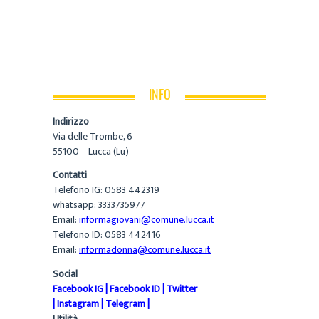
INFO
Indirizzo
Via delle Trombe, 6
55100 – Lucca (Lu)
Contatti
Telefono IG: 0583 442319
whatsapp: 3333735977
Email:
informagiovani@comune.lucca.it
Telefono ID: 0583 442416
Email:
informadonna@comune.lucca.it
Social
Facebook IG
|
Facebook ID
|
Twitter
|
Instagram
|
Telegram
|
Utilità