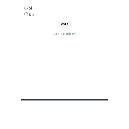
Si
No
Vedi i risultati