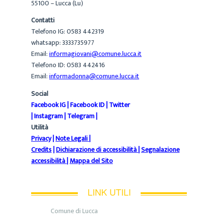
55100 – Lucca (Lu)
Contatti
Telefono IG: 0583 442319
whatsapp: 3333735977
Email:
informagiovani@comune.lucca.it
Telefono ID: 0583 442416
Email:
informadonna@comune.lucca.it
Social
Facebook IG
|
Facebook ID
|
Twitter
|
Instagram
|
Telegram
|
Utilità
Privacy
|
Note Legali
|
Credits
|
Dichiarazione di accessibilità
|
Segnalazione
accessibilità
|
Mappa del Sito
LINK UTILI
Comune di Lucca