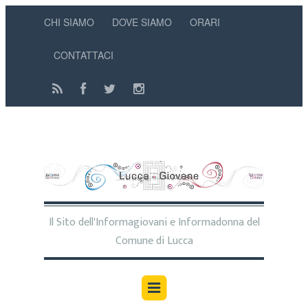
CHI SIAMO
DOVE SIAMO
ORARI
CONTATTACI
Il Sito dell'Informagiovani e Informadonna del
Comune di Lucca