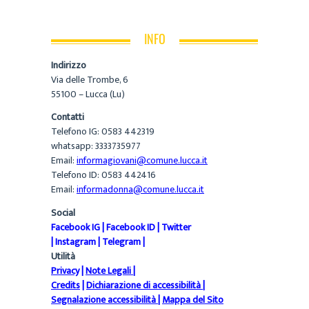
INFO
Indirizzo
Via delle Trombe, 6
55100 – Lucca (Lu)
Contatti
Telefono IG: 0583 442319
whatsapp: 3333735977
Email:
informagiovani@comune.lucca.it
Telefono ID: 0583 442416
Email:
informadonna@comune.lucca.it
Social
Facebook IG
|
Facebook ID
|
Twitter
|
Instagram
|
Telegram
|
Utilità
Privacy
|
Note Legali
|
Credits
|
Dichiarazione di accessibilità
|
Segnalazione accessibilità
|
Mappa del Sito