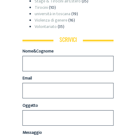
Stage & Tirocini all'Estero
(35)
Tirocini
(10)
università in toscana
(19)
Violenza di genere
(16)
Volontariato
(35)
SCRIVICI
Nome&Cognome
Email
Oggetto
Messaggio