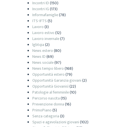
Incontri ID
(150)
Incontri IG
(173)
Informafamiglie
(78)
ITS-IFTS
(5)
Lavoro
(3)
Lavoro estivo
(12)
Lavoro invernale
(7)
lgbtqia
(2)
News estero
(80)
News ID
(69)
News sociale
(97)
News tempo libero
(168)
Opportunità estero
(79)
Opportunità Garanzia giovani
(2)
Opportunità Giovanisì
(22)
Patologie al femminile
(10)
Percorso nascita
(15)
Prevenzione donna
(16)
PrimoPiano
(5)
Senza categoria
(3)
Spazi e agevolazioni giovani
(102)