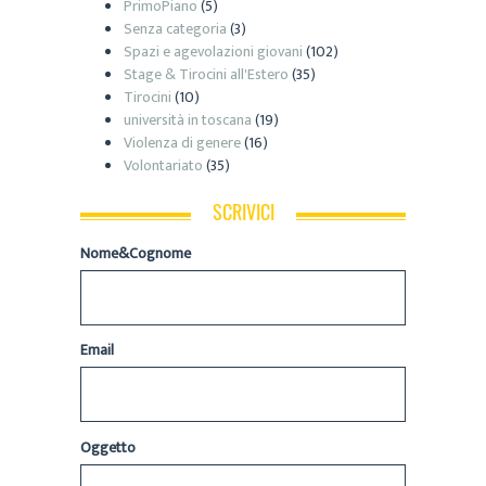
PrimoPiano
(5)
Senza categoria
(3)
Spazi e agevolazioni giovani
(102)
Stage & Tirocini all'Estero
(35)
Tirocini
(10)
università in toscana
(19)
Violenza di genere
(16)
Volontariato
(35)
SCRIVICI
Nome&Cognome
Email
Oggetto