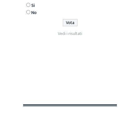
Si
No
Vedi i risultati