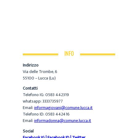
INFO
Indirizzo
Via delle Trombe, 6
55100 – Lucca (Lu)
Contatti
Telefono IG: 0583 442319
whatsapp: 3333735977
Email:
informagiovani@comune.lucca.it
Telefono ID: 0583 442416
Email:
informadonna@comune.lucca.it
Social
Facebook IG
|
Facebook ID
|
Twitter