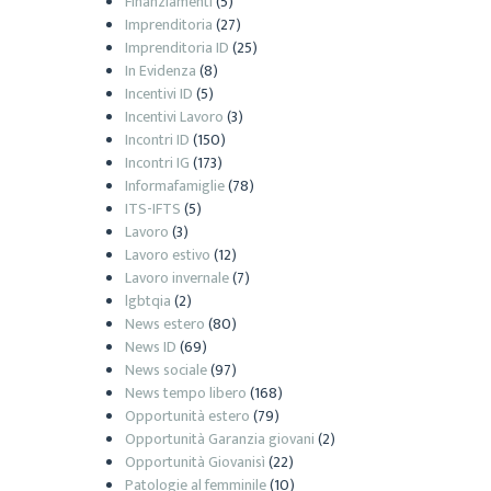
Finanziamenti
(5)
Imprenditoria
(27)
Imprenditoria ID
(25)
In Evidenza
(8)
Incentivi ID
(5)
Incentivi Lavoro
(3)
Incontri ID
(150)
Incontri IG
(173)
Informafamiglie
(78)
ITS-IFTS
(5)
Lavoro
(3)
Lavoro estivo
(12)
Lavoro invernale
(7)
lgbtqia
(2)
News estero
(80)
News ID
(69)
News sociale
(97)
News tempo libero
(168)
Opportunità estero
(79)
Opportunità Garanzia giovani
(2)
Opportunità Giovanisì
(22)
Patologie al femminile
(10)