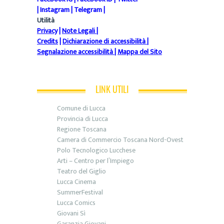
|
Instagram
|
Telegram
|
Utilità
Privacy
|
Note Legali
|
Credits
|
Dichiarazione di accessibilità
|
Segnalazione accessibilità
|
Mappa del Sito
LINK UTILI
Comune di Lucca
Provincia di Lucca
Regione Toscana
Camera di Commercio Toscana Nord-Ovest
Polo Tecnologico Lucchese
Arti – Centro per l’Impiego
Teatro del Giglio
Lucca Cinema
SummerFestival
Lucca Comics
Giovani Sì
Garanzia Giovani