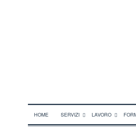
CHI SIAMO
DOVE SIAMO
ORARI
CONTATTA
HOME
SERVIZI
LAVORO
FOR