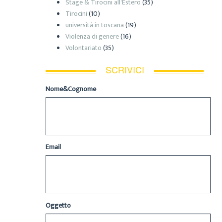
Stage & Tirocini all'Estero
(35)
Tirocini
(10)
università in toscana
(19)
Violenza di genere
(16)
Volontariato
(35)
SCRIVICI
Nome&Cognome
Email
Oggetto