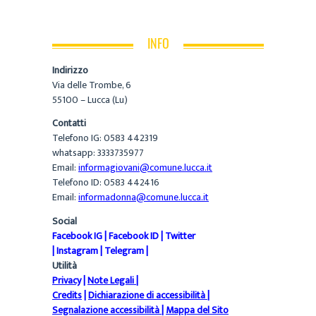
INFO
Indirizzo
Via delle Trombe, 6
55100 – Lucca (Lu)
Contatti
Telefono IG: 0583 442319
whatsapp: 3333735977
Email:
informagiovani@comune.lucca.it
Telefono ID: 0583 442416
Email:
informadonna@comune.lucca.it
Social
Facebook IG
|
Facebook ID
|
Twitter
|
Instagram
|
Telegram
|
Utilità
Privacy
|
Note Legali
|
Credits
|
Dichiarazione di accessibilità
|
Segnalazione accessibilità
|
Mappa del Sito