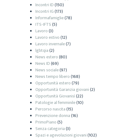
Incontri ID
(150)
Incontri IG
(173)
Informafamiglie
(78)
ITS-IFTS
(5)
Lavoro
(3)
Lavoro estivo
(12)
Lavoro invernale
(7)
lgbtqia
(2)
News estero
(80)
News ID
(69)
News sociale
(97)
News tempo libero
(168)
Opportunità estero
(79)
Opportunità Garanzia giovani
(2)
Opportunità Giovanisì
(22)
Patologie al femminile
(10)
Percorso nascita
(15)
Prevenzione donna
(16)
PrimoPiano
(5)
Senza categoria
(3)
Spazi e agevolazioni giovani
(102)