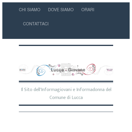
CHI SIAMO
DOVE SIAMO
ORARI
CONTATTACI
Il Sito dell'Informagiovani e Informadonna del
Comune di Lucca