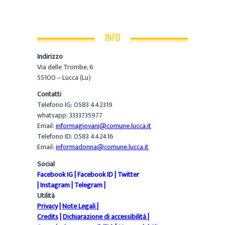
INFO
Indirizzo
Via delle Trombe, 6
55100 – Lucca (Lu)
Contatti
Telefono IG: 0583 442319
whatsapp: 3333735977
Email:
informagiovani@comune.lucca.it
Telefono ID: 0583 442416
Email:
informadonna@comune.lucca.it
Social
Facebook IG
|
Facebook ID
|
Twitter
|
Instagram
|
Telegram
|
Utilità
Privacy
|
Note Legali
|
Credits
|
Dichiarazione di accessibilità
|