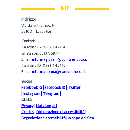
INFO
Indirizzo
Via delle Trombe, 6
55100 – Lucca (Lu)
Contatti
Telefono IG: 0583 442319
whatsapp: 3333735977
Email:
informagiovani@comune.lucca.it
Telefono ID: 0583 442416
Email:
informadonna@comune.lucca.it
Social
Facebook IG
|
Facebook ID
|
Twitter
|
Instagram
|
Telegram
|
Utilità
Privacy
|
Note Legali
|
Credits
|
Dichiarazione di accessibilità
|
Segnalazione accessibilità
|
Mappa del Sito