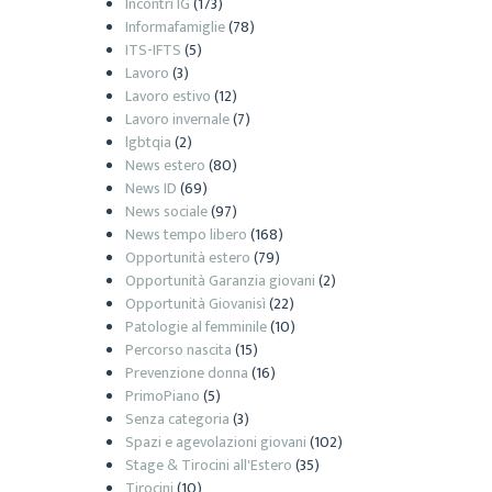
Incontri IG
(173)
Informafamiglie
(78)
ITS-IFTS
(5)
Lavoro
(3)
Lavoro estivo
(12)
Lavoro invernale
(7)
lgbtqia
(2)
News estero
(80)
News ID
(69)
News sociale
(97)
News tempo libero
(168)
Opportunità estero
(79)
Opportunità Garanzia giovani
(2)
Opportunità Giovanisì
(22)
Patologie al femminile
(10)
Percorso nascita
(15)
Prevenzione donna
(16)
PrimoPiano
(5)
Senza categoria
(3)
Spazi e agevolazioni giovani
(102)
Stage & Tirocini all'Estero
(35)
Tirocini
(10)