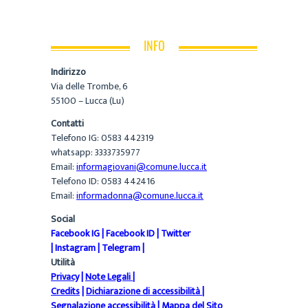
INFO
Indirizzo
Via delle Trombe, 6
55100 – Lucca (Lu)
Contatti
Telefono IG: 0583 442319
whatsapp: 3333735977
Email:
informagiovani@comune.lucca.it
Telefono ID: 0583 442416
Email:
informadonna@comune.lucca.it
Social
Facebook IG
|
Facebook ID
|
Twitter
|
Instagram
|
Telegram
|
Utilità
Privacy
|
Note Legali
|
Credits
|
Dichiarazione di accessibilità
|
Segnalazione accessibilità
|
Mappa del Sito