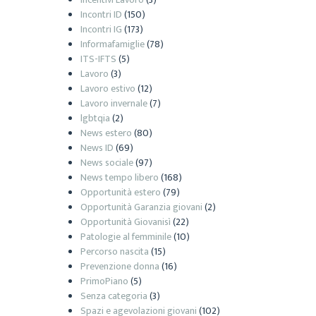
Incontri ID
(150)
Incontri IG
(173)
Informafamiglie
(78)
ITS-IFTS
(5)
Lavoro
(3)
Lavoro estivo
(12)
Lavoro invernale
(7)
lgbtqia
(2)
News estero
(80)
News ID
(69)
News sociale
(97)
News tempo libero
(168)
Opportunità estero
(79)
Opportunità Garanzia giovani
(2)
Opportunità Giovanisì
(22)
Patologie al femminile
(10)
Percorso nascita
(15)
Prevenzione donna
(16)
PrimoPiano
(5)
Senza categoria
(3)
Spazi e agevolazioni giovani
(102)