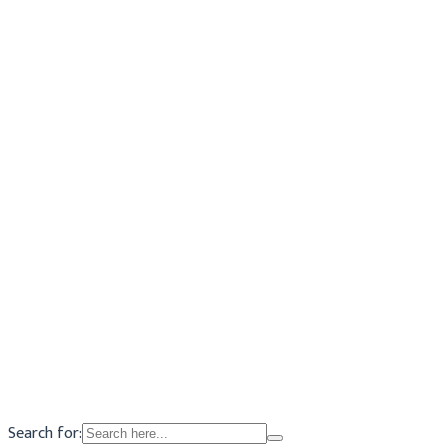
0
Fotografia: LIFE in the time of Coronavirus
Archivio
18 Giugno 2020
Search for: