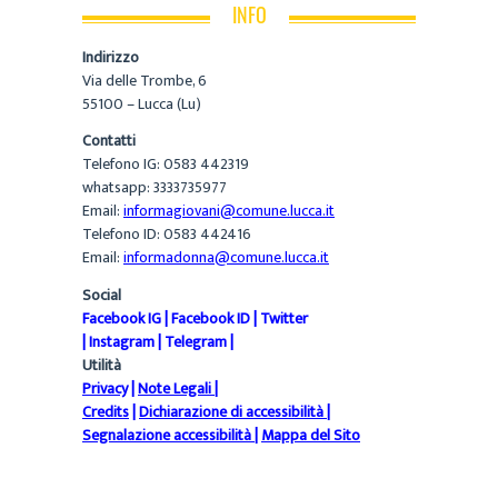
INFO
Indirizzo
Via delle Trombe, 6
55100 – Lucca (Lu)
Contatti
Telefono IG: 0583 442319
whatsapp: 3333735977
Email:
informagiovani@comune.lucca.it
Telefono ID: 0583 442416
Email:
informadonna@comune.lucca.it
Social
Facebook IG
|
Facebook ID
|
Twitter
|
Instagram
|
Telegram
|
Utilità
Privacy
|
Note Legali
|
Credits
|
Dichiarazione di accessibilità
|
Segnalazione accessibilità
|
Mappa del Sito