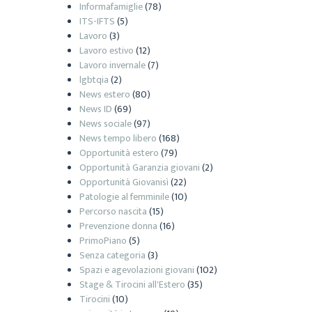
Informafamiglie
(78)
ITS-IFTS
(5)
Lavoro
(3)
Lavoro estivo
(12)
Lavoro invernale
(7)
lgbtqia
(2)
News estero
(80)
News ID
(69)
News sociale
(97)
News tempo libero
(168)
Opportunità estero
(79)
Opportunità Garanzia giovani
(2)
Opportunità Giovanisì
(22)
Patologie al femminile
(10)
Percorso nascita
(15)
Prevenzione donna
(16)
PrimoPiano
(5)
Senza categoria
(3)
Spazi e agevolazioni giovani
(102)
Stage & Tirocini all'Estero
(35)
Tirocini
(10)