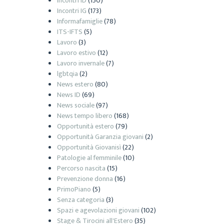
Incontri ID
(150)
Incontri IG
(173)
Informafamiglie
(78)
ITS-IFTS
(5)
Lavoro
(3)
Lavoro estivo
(12)
Lavoro invernale
(7)
lgbtqia
(2)
News estero
(80)
News ID
(69)
News sociale
(97)
News tempo libero
(168)
Opportunità estero
(79)
Opportunità Garanzia giovani
(2)
Opportunità Giovanisì
(22)
Patologie al femminile
(10)
Percorso nascita
(15)
Prevenzione donna
(16)
PrimoPiano
(5)
Senza categoria
(3)
Spazi e agevolazioni giovani
(102)
Stage & Tirocini all'Estero
(35)