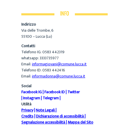
INFO
Indirizzo
Via delle Trombe, 6
55100 – Lucca (Lu)
Contatti
Telefono IG: 0583 442319
whatsapp: 3333735977
Email:
informagiovani@comune.lucca.it
Telefono ID: 0583 442416
Email:
informadonna@comune.lucca.it
Social
Facebook IG
|
Facebook ID
|
Twitter
|
Instagram
|
Telegram
|
Utilità
Privacy
|
Note Legali
|
Credits
|
Dichiarazione di accessibilità
|
Segnalazione accessibilità
|
Mappa del Sito