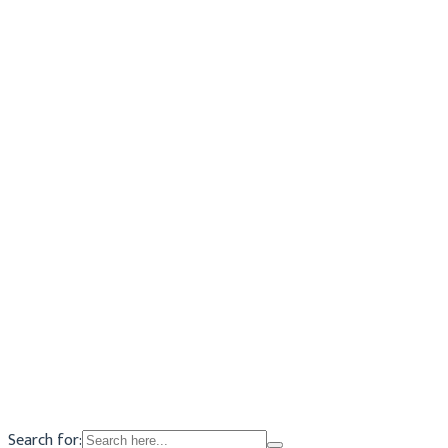
0
BORSA DI STUDIO SUI DIRITTI UMANI
Maria
Archivio
4 Gennaio 2020
Search for: