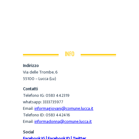
INFO
Indirizzo
Via delle Trombe, 6
55100 – Lucca (Lu)
Contatti
Telefono IG: 0583 442319
whatsapp: 3333735977
Email:
informagiovani@comune.lucca.it
Telefono ID: 0583 442416
Email:
informadonna@comune.lucca.it
Social
Facebook IG
|
Facebook ID
|
Twitter