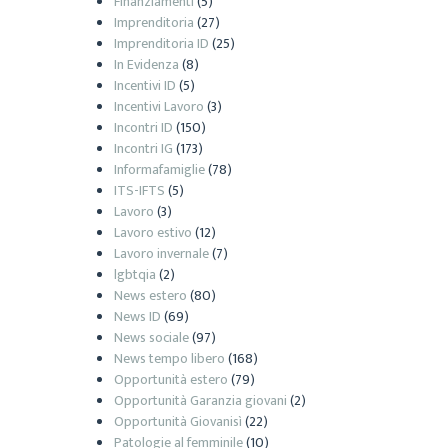
Finanziamenti
(5)
Imprenditoria
(27)
Imprenditoria ID
(25)
In Evidenza
(8)
Incentivi ID
(5)
Incentivi Lavoro
(3)
Incontri ID
(150)
Incontri IG
(173)
Informafamiglie
(78)
ITS-IFTS
(5)
Lavoro
(3)
Lavoro estivo
(12)
Lavoro invernale
(7)
lgbtqia
(2)
News estero
(80)
News ID
(69)
News sociale
(97)
News tempo libero
(168)
Opportunità estero
(79)
Opportunità Garanzia giovani
(2)
Opportunità Giovanisì
(22)
Patologie al femminile
(10)