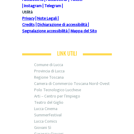
|
Instagram
|
Telegram
|
Utilità
Privacy
|
Note Legali
|
Credits
|
Dichiarazione di accessibilità
|
Segnalazione accessibilità
|
Mappa del Sito
LINK UTILI
Comune di Lucca
Provincia di Lucca
Regione Toscana
Camera di Commercio Toscana Nord-Ovest
Polo Tecnologico Lucchese
Arti – Centro per l’Impiego
Teatro del Giglio
Lucca Cinema
SummerFestival
Lucca Comics
Giovani Sì
Garanzia Giovani