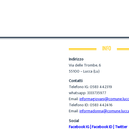
INFO
Indirizzo
Via delle Trombe, 6
55100 – Lucca (Lu)
Contatti
Telefono IG: 0583 442319
whatsapp: 3333735977
Email:
informagiovani@comune.lucca
Telefono ID: 0583 442416
Email:
informadonna@comune.lucca.
Social
Facebook IG
|
Facebook ID
|
Twitter