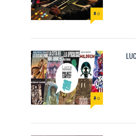
0
LUC
0