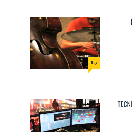
0
TECN