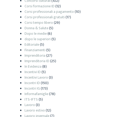
Concorsi culturali
(102)
Corsi formazione ID
(12)
Corsi professionali a pagamento
(10)
Corsi professionali gratuiti
(17)
Corsi tempo libero
(29)
Donna & Salute
(5)
Dopo le medie
(6)
dopo le superiori
(5)
Editoriale
(5)
Finanziamenti
(5)
Imprenditoria
(27)
Imprenditoria ID
(25)
In Evidenza
(8)
Incentivi ID
(5)
Incentivi Lavoro
(3)
Incontri ID
(150)
Incontri IG
(173)
Informafamiglie
(78)
ITS-IFTS
(5)
Lavoro
(3)
Lavoro estivo
(12)
Lavoro invernale
(7)