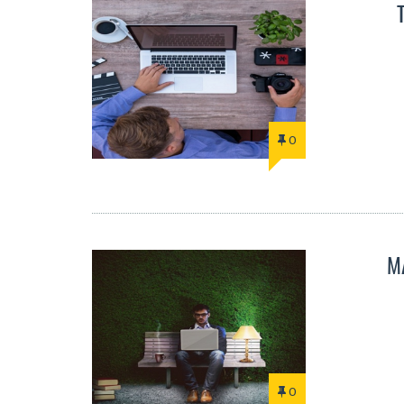
0
M
0