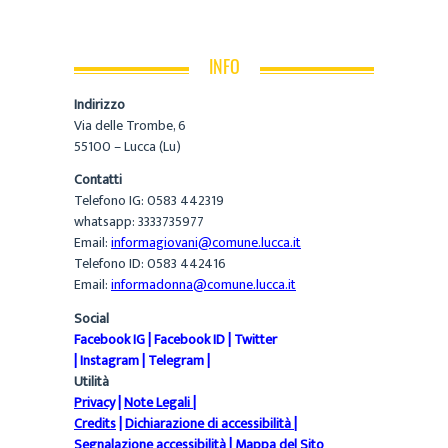
INFO
Indirizzo
Via delle Trombe, 6
55100 – Lucca (Lu)
Contatti
Telefono IG: 0583 442319
whatsapp: 3333735977
Email:
informagiovani@comune.lucca.it
Telefono ID: 0583 442416
Email:
informadonna@comune.lucca.it
Social
Facebook IG
|
Facebook ID
|
Twitter
|
Instagram
|
Telegram
|
Utilità
Privacy
|
Note Legali
|
Credits
|
Dichiarazione di accessibilità
|
Segnalazione accessibilità
|
Mappa del Sito