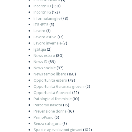
Incontri ID
(150)
Incontri IG
(173)
Informafamiglie
(78)
ITS-IFTS
(5)
Lavoro
(3)
Lavoro estivo
(12)
Lavoro invernale
(7)
lgbtqia
(2)
News estero
(80)
News ID
(69)
News sociale
(97)
News tempo libero
(168)
Opportunità estero
(79)
Opportunità Garanzia giovani
(2)
Opportunità Giovanisì
(22)
Patologie al femminile
(10)
Percorso nascita
(15)
Prevenzione donna
(16)
PrimoPiano
(5)
Senza categoria
(3)
Spazi e agevolazioni giovani
(102)