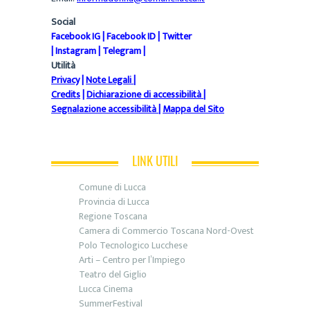
Social
Facebook IG
|
Facebook ID
|
Twitter
|
Instagram
|
Telegram
|
Utilità
Privacy
|
Note Legali
|
Credits
|
Dichiarazione di accessibilità
|
Segnalazione accessibilità
|
Mappa del Sito
LINK UTILI
Comune di Lucca
Provincia di Lucca
Regione Toscana
Camera di Commercio Toscana Nord-Ovest
Polo Tecnologico Lucchese
Arti – Centro per l’Impiego
Teatro del Giglio
Lucca Cinema
SummerFestival