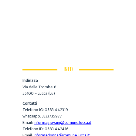
INFO
Indirizzo
Via delle Trombe, 6
55100 – Lucca (Lu)
Contatti
Telefono IG: 0583 442319
whatsapp: 3333735977
Email:
informagiovani@comune.lucca.it
Telefono ID: 0583 442416
Email:
informadonna@comune.lucca.it