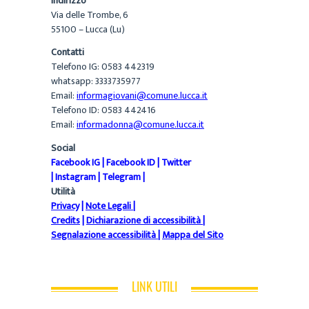
Indirizzo
Via delle Trombe, 6
55100 – Lucca (Lu)
Contatti
Telefono IG: 0583 442319
whatsapp: 3333735977
Email:
informagiovani@comune.lucca.it
Telefono ID: 0583 442416
Email:
informadonna@comune.lucca.it
Social
Facebook IG
|
Facebook ID
|
Twitter
|
Instagram
|
Telegram
|
Utilità
Privacy
|
Note Legali
|
Credits
|
Dichiarazione di accessibilità
|
Segnalazione accessibilità
|
Mappa del Sito
LINK UTILI