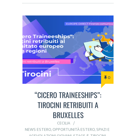
0
“CICERO TRAINEESHIPS”:
TIROCINI RETRIBUITI A
BRUXELLES
CECILIA
NEWS ESTERO
,
OPPORTUNITÀ ESTERO
,
SPAZI E
AGEVOLAZIONI GIOVANI
,
STAGE & TIROCINI