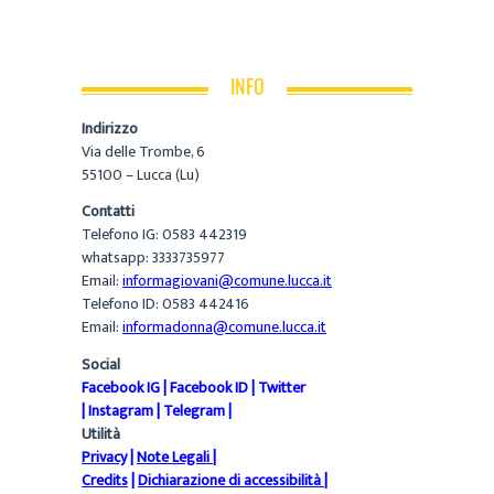
INFO
Indirizzo
Via delle Trombe, 6
55100 – Lucca (Lu)
Contatti
Telefono IG: 0583 442319
whatsapp: 3333735977
Email:
informagiovani@comune.lucca.it
Telefono ID: 0583 442416
Email:
informadonna@comune.lucca.it
Social
Facebook IG
|
Facebook ID
|
Twitter
|
Instagram
|
Telegram
|
Utilità
Privacy
|
Note Legali
|
Credits
|
Dichiarazione di accessibilità
|