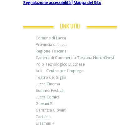
Segnalazione accessibilità
|
Mappa del Sito
LINK UTILI
Comune di Lucca
Provincia di Lucca
Regione Toscana
Camera di Commercio Toscana Nord-Ovest
Polo Tecnologico Lucchese
Arti – Centro per l’Impiego
Teatro del Giglio
Lucca Cinema
SummerFestival
Lucca Comics
Giovani Sì
Garanzia Giovani
Cartasia
Erasmus +