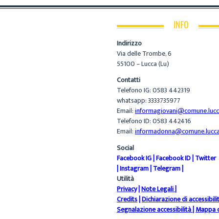
INFO
Indirizzo
Via delle Trombe, 6
55100 – Lucca (Lu)
Contatti
Telefono IG: 0583 442319
whatsapp: 3333735977
Email:
informagiovani@comune.lucca
Telefono ID: 0583 442416
Email:
informadonna@comune.lucca.
Social
Facebook IG
|
Facebook ID
|
Twitter
|
Instagram
|
Telegram
|
Utilità
Privacy
|
Note Legali
|
Credits
|
Dichiarazione di accessibili
Segnalazione accessibilità
|
Mappa d