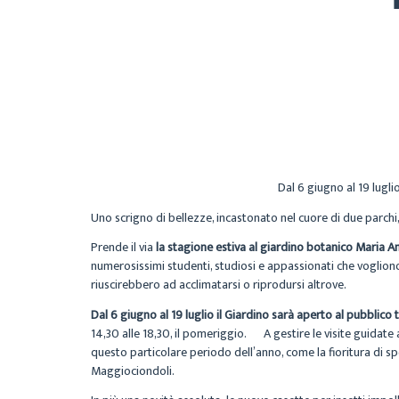
Dal 6 giugno al 19 lugli
Uno scrigno di bellezze, incastonato nel cuore di due parchi,
Prende il via
la stagione estiva al giardino botanico Maria A
numerosissimi studenti, studiosi e appassionati che vogliono 
riuscirebbero ad acclimatarsi o riprodursi altrove.
Dal 6 giugno al 19 luglio il Giardino sarà aperto al pubblico 
14,30 alle 18,30, il pomeriggio. A gestire le visite guidate
questo particolare periodo dell’anno, come la fioritura di spe
Maggiociondoli.