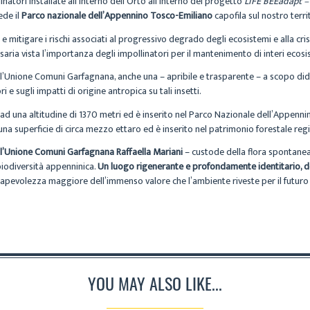
inatori installate all’interno dell’Orto all’interno del progetto
LIFE BEEadapt – 
ede il
Parco nazionale dell’Appennino Tosco-Emiliano
capofila sul nostro terri
i e mitigare i rischi associati al progressivo degrado degli ecosistemi e alla cr
ia vista l’importanza degli impollinatori per il mantenimento di interi ecosis
dell’Unione Comuni Garfagnana, anche una – apribile e trasparente – a scopo di
i e sugli impatti di origine antropica su tali insetti.
ad una altitudine di 1370 metri ed è inserito nel Parco Nazionale dell’Appennin
una superficie di circa mezzo ettaro ed è inserito nel patrimonio forestale reg
ll’Unione Comuni Garfagnana Raffaella Mariani
– custode della flora spontanea
 biodiversità appenninica.
Un luogo rigenerante e profondamente identitario, do
pevolezza maggiore dell’immenso valore che l’ambiente riveste per il futuro n
YOU MAY ALSO LIKE...