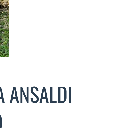
A ANSALDI
O