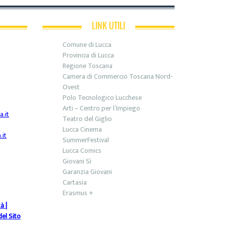
LINK UTILI
Comune di Lucca
Provincia di Lucca
Regione Toscana
Camera di Commercio Toscana Nord-
Ovest
Polo Tecnologico Lucchese
Arti – Centro per l’Impiego
.it
Teatro del Giglio
Lucca Cinema
it
SummerFestival
Lucca Comics
Giovani Sì
Garanzia Giovani
Cartasia
Erasmus +
tà
|
el Sito