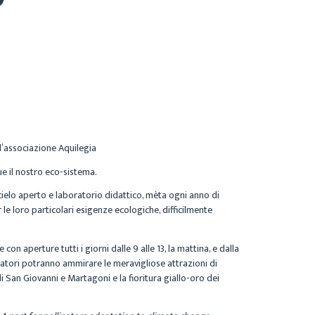
 l’associazione Aquilegia
ue il nostro eco-sistema.
cielo aperto e laboratorio didattico, mèta ogni anno di
 le loro particolari esigenze ecologiche, difficilmente
e con aperture tutti i giorni dalle 9 alle 13, la mattina, e dalla
sitatori potranno ammirare le meravigliose attrazioni di
di San Giovanni e Martagoni e la fioritura giallo-oro dei