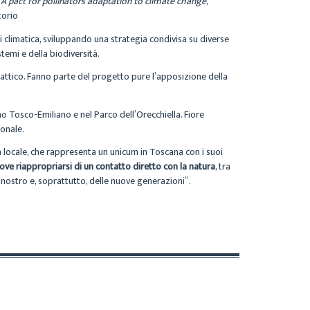
A pact for pollinators adaptation to climate change
,
torio
isi climatica, sviluppando una strategia condivisa su diverse
temi e della biodiversità.
dattico. Fanno parte del progetto pure l’apposizione della
o Tosco-Emiliano e nel Parco dell’Orecchiella. Fiore
ionale.
 locale, che rappresenta un unicum in Toscana con i suoi
ve riappropriarsi di un contatto diretto con la natura
, tra
ostro e, soprattutto, delle nuove generazioni”.