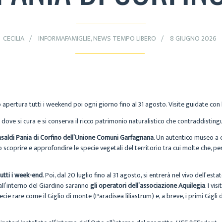
CECILIA
INFORMAFAMIGLIE
,
NEWS TEMPO LIBERO
8 GIUGNO 2026
o apertura tutti i weekend poi ogni giorno fino al 31 agosto. Visite guidate con
 dove si cura e si conserva il ricco patrimonio naturalistico che contraddisting
nsaldi Pania di Corfino dell’Unione Comuni Garfagnana
. Un autentico museo a 
scoprire e approfondire le specie vegetali del territorio tra cui molte che, per
tutti i week-end
. Poi, dal 20 luglio fino al 31 agosto, si entrerà nel vivo dell’estat
 all’interno del Giardino saranno
gli operatori dell’associazione Aquilegia
. I vi
cie rare come il Giglio di monte (Paradisea liliastrum) e, a breve, i primi Gigli 