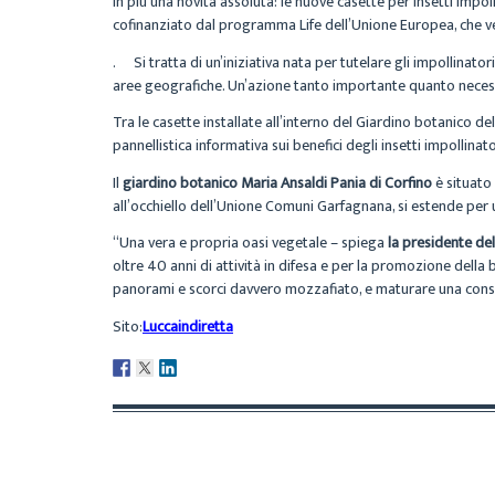
In più una novità assoluta: le nuove casette per insetti impoll
cofinanziato dal programma Life dell’Unione Europea, che v
. Si tratta di un’iniziativa nata per tutelare gli impollinator
aree geografiche. Un’azione tanto importante quanto necessar
Tra le casette installate all’interno del Giardino botanico 
pannellistica informativa sui benefici degli insetti impollinator
Il
giardino botanico Maria Ansaldi Pania di Corfino
è situato 
all’occhiello dell’Unione Comuni Garfagnana, si estende per 
“Una vera e propria oasi vegetale – spiega
la presidente de
oltre 40 anni di attività in difesa e per la promozione della
panorami e scorci davvero mozzafiato, e maturare una consa
Sito:
Luccaindiretta