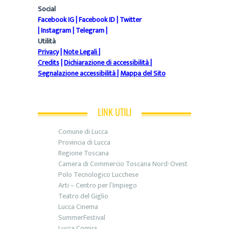
Social
Facebook IG
|
Facebook ID
|
Twitter
|
Instagram
|
Telegram
|
Utilità
Privacy
|
Note Legali
|
Credits
|
Dichiarazione di accessibilità
|
Segnalazione accessibilità
|
Mappa del Sito
LINK UTILI
Comune di Lucca
Provincia di Lucca
Regione Toscana
Camera di Commercio Toscana Nord-Ovest
Polo Tecnologico Lucchese
Arti – Centro per l’Impiego
Teatro del Giglio
Lucca Cinema
SummerFestival
Lucca Comics