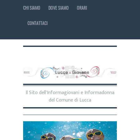
CHI SIAMO
DOVE SIAMO
ORARI
CONTATTACI
Il Sito dell'Informagiovani e Informadonna
del Comune di Lucca