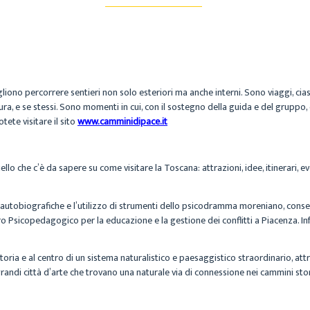
ono percorrere sentieri non solo esteriori ma anche interni. Sono viaggi, ciasc
tura, e se stessi. Sono momenti in cui, con il sostegno della guida e del gruppo,
tete visitare il sito
www.camminidipace.it
lo che c’è da sapere su come visitare la Toscana: attrazioni, idee, itinerari, even
 autobiografiche e l’utilizzo di strumenti dello psicodramma moreniano, consen
 Psicopedagogico per la educazione e la gestione dei conflitti a Piacenza. I
 storia e al centro di un sistema naturalistico e paesaggistico straordinario, at
 grandi città d’arte che trovano una naturale via di connessione nei cammini st