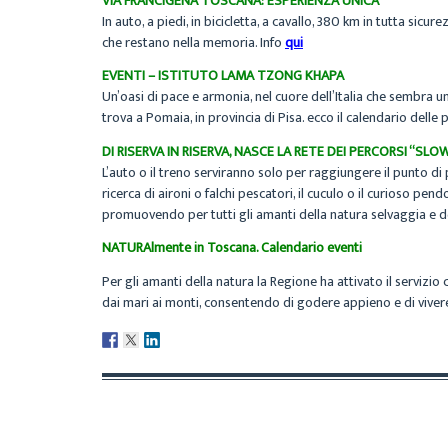
VIA FRANCIGENA TOSCANA: ESPERIENZA UNICA
In auto, a piedi, in bicicletta, a cavallo, 380 km in tutta sic
che restano nella memoria. Info
qui
EVENTI – ISTITUTO LAMA TZONG KHAPA
Un’oasi di pace e armonia, nel cuore dell’Italia che sembra 
trova a Pomaia, in provincia di Pisa. ecco il calendario dell
DI RISERVA IN RISERVA, NASCE LA RETE DEI PERCORSI “SLO
L’auto o il treno serviranno solo per raggiungere il punto di 
ricerca di aironi o falchi pescatori, il cuculo o il curioso pe
promuovendo per tutti gli amanti della natura selvaggia e d
NATURAlmente in Toscana. Calendario eventi
Per gli amanti della natura la Regione ha attivato il servizio c
dai mari ai monti, consentendo di godere appieno e di viver