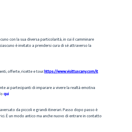
uno con la sua diversa particolarità, in cui il camminare
 ciascuno è invitato a prendersi cura di sé attraverso la
ti, offerte, ricette e tour.
https://www.visittuscany.com/it
te ai partecipanti di imparare a vivere la realtà emotiva
nfo
qui
traversato da piccoli e grandi itinerari. Passo dopo passo è
orici. È un modo antico ma anche nuovo di entrare in contatto