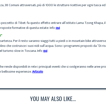
urezza, 38 Comuni attraversati, più di 1000 le strutture ricettive per ogni tasca e
un pezzetto di Tibet: fa questo effetto entrare all’istituto Lama Tzong Khapa, 
e proposte formative di questa estate: Info
qui
W”
partenza. Per il resto saranno viaggi tutti a piedi o in mountain bike attraverso
ndolino che costruisce i suoi nidi sull’acqua. Sono i programmi proposti da “Di ri
el turismo slow in Toscana. Info
qui
he rende disponibili in rete i principali eventi che si svolgeranno nelle aree prot
e bellissime esperienze.
Articolo
YOU MAY ALSO LIKE...