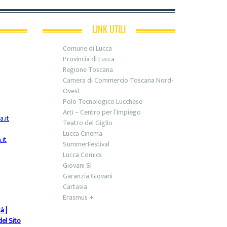
LINK UTILI
Comune di Lucca
Provincia di Lucca
Regione Toscana
Camera di Commercio Toscana Nord-
Ovest
Polo Tecnologico Lucchese
Arti – Centro per l’Impiego
.it
Teatro del Giglio
Lucca Cinema
it
SummerFestival
Lucca Comics
Giovani Sì
Garanzia Giovani
Cartasia
Erasmus +
tà
|
el Sito