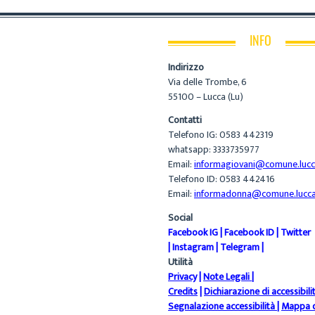
INFO
Indirizzo
Via delle Trombe, 6
55100 – Lucca (Lu)
Contatti
Telefono IG: 0583 442319
whatsapp: 3333735977
Email:
informagiovani@comune.lucca
Telefono ID: 0583 442416
Email:
informadonna@comune.lucca.
Social
Facebook IG
|
Facebook ID
|
Twitter
|
Instagram
|
Telegram
|
Utilità
Privacy
|
Note Legali
|
Credits
|
Dichiarazione di accessibili
Segnalazione accessibilità
|
Mappa d