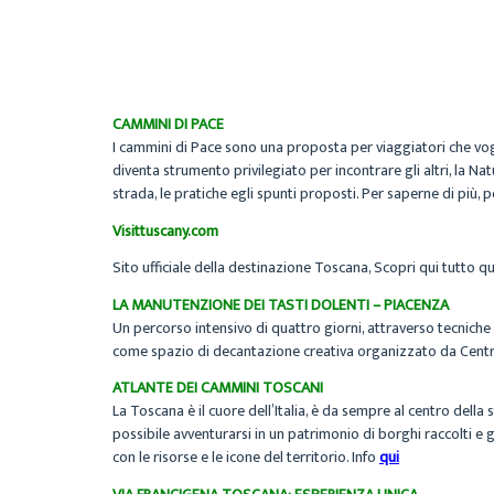
CAMMINI DI PACE
I cammini di Pace sono una proposta per viaggiatori che vogli
diventa strumento privilegiato per incontrare gli altri, la Na
strada, le pratiche egli spunti proposti. Per saperne di più, po
Visittuscany.com
Sito ufficiale della destinazione Toscana, Scopri qui tutto quel
LA MANUTENZIONE DEI TASTI DOLENTI – PIACENZA
Un percorso intensivo di quattro giorni, attraverso tecniche
come spazio di decantazione creativa organizzato da Centro
ATLANTE DEI CAMMINI TOSCANI
La Toscana è il cuore dell’Italia, è da sempre al centro della
possibile avventurarsi in un patrimonio di borghi raccolti e
con le risorse e le icone del territorio. Info
qui