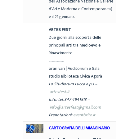
dell’Associazione Nazionale Gallerie
d’Arte Moderna e Contemporanea)
e il 21 gennaio.
ARTES FEST
Due giorni alla scoperta delle
principali arti tra Medioevo e
Rinascimento.
………………
orari vari | Auditorium e Sala
studio Biblioteca Civica Agorà
Lo Studiorum Lucca a.p.s –
artesfest.it
Info: tel. 347 4941513 –
info@artesfest@gmail.com
Prenotazioni:
eventbrite.it
CARTOGRAFIA DELL’IMMAGINARIO