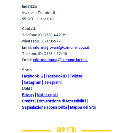
Indirizzo
Via delle Trombe, 6
55100 – Lucca (Lu)
Contatti
Telefono IG: 0583 442319
whatsapp: 3333735977
Email:
informagiovani@comune.lucca.it
Telefono ID: 0583 442416
Email:
informadonna@comune.lucca.it
Social
Facebook IG
|
Facebook ID
|
Twitter
|
Instagram
|
Telegram
|
Utilità
Privacy
|
Note Legali
|
Credits
|
Dichiarazione di accessibilità
|
Segnalazione accessibilità
|
Mappa del Sito
LINK UTILI