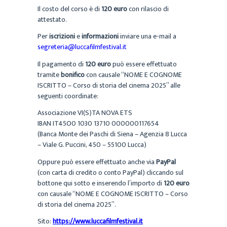
Il costo del corso è di
120
euro
con rilascio di
attestato.
Per
iscrizioni
e
informazioni
inviare una e-mail a
segreteria@luccafilmfestival.it
Il pagamento di
120 euro
può essere effettuato
tramite
bonifico
con causale “NOME E COGNOME
ISCRITTO – Corso di storia del cinema 2025” alle
seguenti coordinate:
Associazione VI(S)TA NOVA ETS
IBAN IT45O0 1030 13710 000000117654
(Banca Monte dei Paschi di Siena – Agenzia 8 Lucca
– Viale G. Puccini, 450 – 55100 Lucca)
Oppure può essere effettuato anche via
PayPal
(con carta di credito o conto PayPal) cliccando sul
bottone qui sotto e inserendo l’importo di
120 euro
con causale “NOME E COGNOME ISCRITTO – Corso
di storia del cinema 2025”.
Sito:
https://www.luccafilmfestival.it