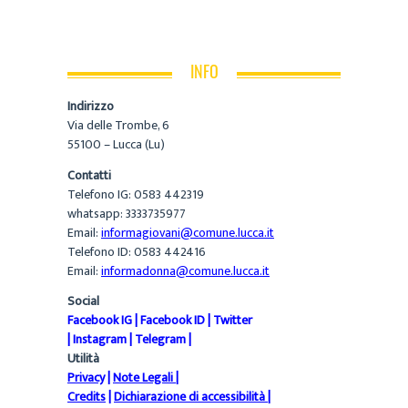
INFO
Indirizzo
Via delle Trombe, 6
55100 – Lucca (Lu)
Contatti
Telefono IG: 0583 442319
whatsapp: 3333735977
Email:
informagiovani@comune.lucca.it
Telefono ID: 0583 442416
Email:
informadonna@comune.lucca.it
Social
Facebook IG
|
Facebook ID
|
Twitter
|
Instagram
|
Telegram
|
Utilità
Privacy
|
Note Legali
|
Credits
|
Dichiarazione di accessibilità
|