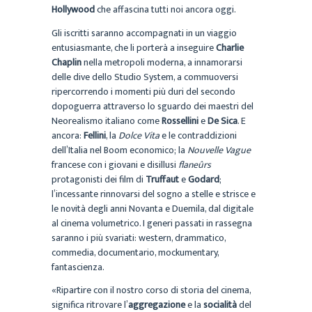
Hollywood
che affascina tutti noi ancora oggi.
Gli iscritti saranno accompagnati in un viaggio
entusiasmante, che li porterà a inseguire
Charlie
Chaplin
nella metropoli moderna, a innamorarsi
delle dive dello Studio System, a commuoversi
ripercorrendo i momenti più duri del secondo
dopoguerra attraverso lo sguardo dei maestri del
Neorealismo italiano come
Rossellini
e
De Sica
. E
ancora:
Fellini
, la
Dolce Vita
e le contraddizioni
dell’Italia nel Boom economico; la
Nouvelle Vague
francese con i giovani e disillusi
flaneûrs
protagonisti dei film di
Truffaut
e
Godard
;
l’incessante rinnovarsi del sogno a stelle e strisce e
le novità degli anni Novanta e Duemila, dal digitale
al cinema volumetrico. I generi passati in rassegna
saranno i più svariati: western, drammatico,
commedia, documentario, mockumentary,
fantascienza.
«Ripartire con il nostro corso di storia del cinema,
significa ritrovare l’
aggregazione
e la
socialità
del