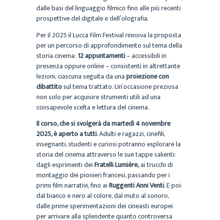
dalle basi del linguaggio filmico fino alle più recenti
prospettive del digitale e dell’olografia.
Per il 2025 il Lucca Film Festival rinnova la proposta
per un percorso di approfondimento sul tema della
storia cinema:
12 appuntamenti
– accessibili in
presenza oppure online – consistenti in altrettante
lezioni, ciascuna seguita da una
proiezione con
dibattito
sul tema trattato. Un’occasione preziosa
non solo per acquisire strumenti utili ad una
consapevole scelta e lettura del cinema.
Il corso, che si svolgerà da martedì 4 novembre
2025, è aperto a tutti
. Adulti e ragazzi, cinefili,
insegnanti, studenti e curiosi potranno esplorare la
storia del cinema attraverso le sue tappe salienti:
dagli esprimenti dei
Fratelli Lumière,
ai trucchi di
montaggio dei pionieri francesi, passando per i
primi film narrativi, fino ai
Ruggenti Anni Venti
. E poi:
dal bianco e nero al colore, dal muto al sonoro,
dalle prime sperimentazioni dei cineasti europei
per arrivare alla splendente quanto controversa