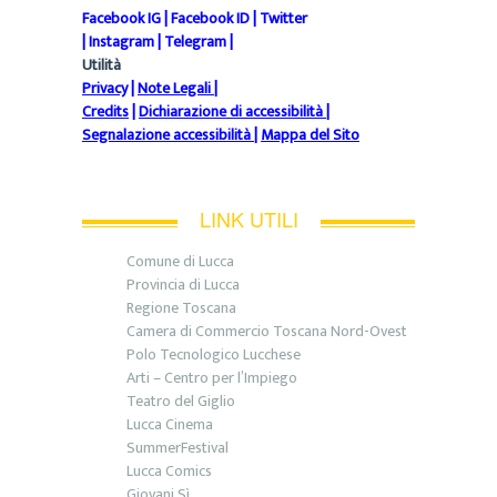
Facebook IG
|
Facebook ID
|
Twitter
|
Instagram
|
Telegram
|
Utilità
Privacy
|
Note Legali
|
Credits
|
Dichiarazione di accessibilità
|
Segnalazione accessibilità
|
Mappa del Sito
LINK UTILI
Comune di Lucca
Provincia di Lucca
Regione Toscana
Camera di Commercio Toscana Nord-Ovest
Polo Tecnologico Lucchese
Arti – Centro per l’Impiego
Teatro del Giglio
Lucca Cinema
SummerFestival
Lucca Comics
Giovani Sì