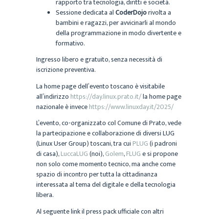
rapporto tra tecnologia, diritti e società.
Sessione dedicata al
CoderDojo
rivolta a
bambini e ragazzi, per avvicinarli al mondo
della programmazione in modo divertente e
formativo.
Ingresso libero e gratuito, senza necessità di
iscrizione preventiva.
La home page dell’evento toscano è visitabile
all’indirizzo
https://day.linux.prato.it/
la home page
nazionale è invece
https://www.linuxday.it/2025/
L’evento, co-organizzato col Comune di Prato, vede
la partecipazione e collaborazione di diversi LUG
(Linux User Group) toscani, tra cui
PLUG
(i padroni
di casa),
LuccaLUG
(noi),
Golem
,
FLUG
e si propone
non solo come momento tecnico, ma anche come
spazio di incontro per tutta la cittadinanza
interessata al tema del digitale e della tecnologia
libera.
Al seguente link il press pack ufficiale con altri