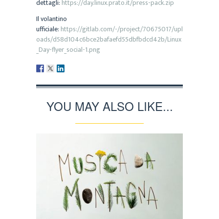
dettagli:
https://day.linux.prato.it/press-pack.zip
Il volantino
ufficiale:
https://gitlab.com/-/project/70675017/upl
oads/d58d104c6bce2bafaefd55dbfbdcd42b/Linux
_Day-flyer_social-1.png
YOU MAY ALSO LIKE...