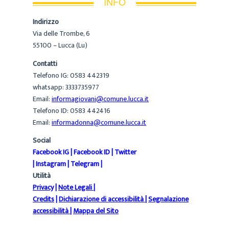
INFO
Indirizzo
Via delle Trombe, 6
55100 – Lucca (Lu)
Contatti
Telefono IG: 0583 442319
whatsapp: 3333735977
Email:
informagiovani@comune.lucca.it
Telefono ID: 0583 442416
Email:
informadonna@comune.lucca.it
Social
Facebook IG
|
Facebook ID
|
Twitter
|
Instagram
|
Telegram
|
Utilità
Privacy
|
Note Legali
|
Credits
|
Dichiarazione di accessibilità
|
Segnalazione
accessibilità
|
Mappa del Sito