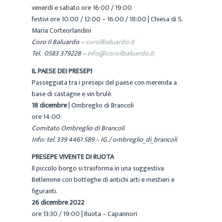
venerdì e sabato ore 16:00 / 19:00
festivi ore 10:00 / 12:00 – 16:00 / 18:00 | Chiesa di S.
Maria Corteorlandini
Coro Il Baluardo –
coroilbaluardo.it
Tel. 0583 379228 –
info@coroilbaluardo.it
IL PAESE DEI PRESEPI
Passeggiata tra i presepi del paese con merenda a
base di castagne e vin brulè.
18 dicembre
| Ombreglio di Brancoli
ore 14:00
Comitato Ombreglio di Brancoli
Info: tel. 339 4461 589 – IG / ombreglio_di_brancoli
PRESEPE VIVENTE DI RUOTA
Il piccolo borgo si trasforma in una suggestiva
Betlemme con botteghe di antichi arti e mestieri e
figuranti.
26 dicembre 2022
ore 13:30 / 19:00 | Ruota – Capannori