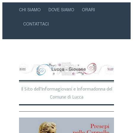
CHI SIAMO
DOVE SIAMO
ORARI
CONTATTACI
Il Sito dell'Informagiovani e Informadonna del
Comune di Lucca