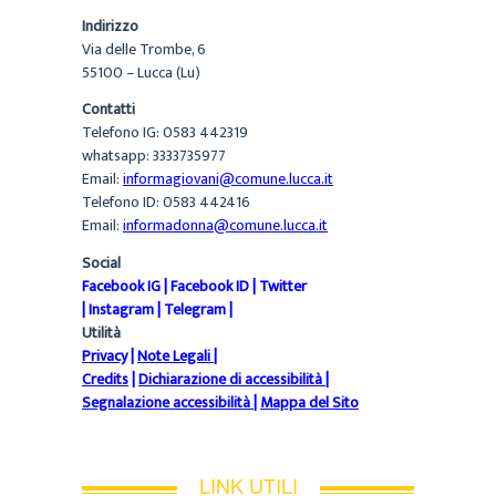
Indirizzo
Via delle Trombe, 6
55100 – Lucca (Lu)
Contatti
Telefono IG: 0583 442319
whatsapp: 3333735977
Email:
informagiovani@comune.lucca.it
Telefono ID: 0583 442416
Email:
informadonna@comune.lucca.it
Social
Facebook IG
|
Facebook ID
|
Twitter
|
Instagram
|
Telegram
|
Utilità
Privacy
|
Note Legali
|
Credits
|
Dichiarazione di accessibilità
|
Segnalazione accessibilità
|
Mappa del Sito
LINK UTILI