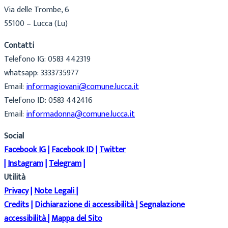
Via delle Trombe, 6
55100 – Lucca (Lu)
Contatti
Telefono IG: 0583 442319
whatsapp: 3333735977
Email:
informagiovani@comune.lucca.it
Telefono ID: 0583 442416
Email:
informadonna@comune.lucca.it
Social
Facebook IG
|
Facebook ID
|
Twitter
|
Instagram
|
Telegram
|
Utilità
Privacy
|
Note Legali
|
Credits
|
Dichiarazione di accessibilità
|
Segnalazione
accessibilità
|
Mappa del Sito