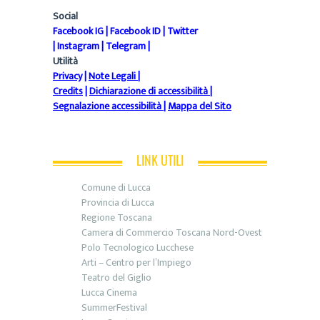
Social
Facebook IG
|
Facebook ID
|
Twitter
|
Instagram
|
Telegram
|
Utilità
Privacy
|
Note Legali
|
Credits
|
Dichiarazione di accessibilità
|
Segnalazione accessibilità
|
Mappa del Sito
LINK UTILI
Comune di Lucca
Provincia di Lucca
Regione Toscana
Camera di Commercio Toscana Nord-Ovest
Polo Tecnologico Lucchese
Arti – Centro per l’Impiego
Teatro del Giglio
Lucca Cinema
SummerFestival