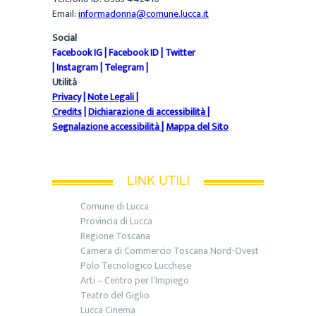
Email:
informadonna@comune.lucca.it
Social
Facebook IG
|
Facebook ID
|
Twitter
|
Instagram
|
Telegram
|
Utilità
Privacy
|
Note Legali
|
Credits
|
Dichiarazione di accessibilità
|
Segnalazione accessibilità
|
Mappa del Sito
LINK UTILI
Comune di Lucca
Provincia di Lucca
Regione Toscana
Camera di Commercio Toscana Nord-Ovest
Polo Tecnologico Lucchese
Arti – Centro per l’Impiego
Teatro del Giglio
Lucca Cinema