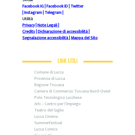
Facebook IG
|
Facebook ID
|
Twitter
|
Instagram
|
Telegram
|
Utilità
Privacy
|
Note Legali
|
Credits
|
Dichiarazione di accessibilità
|
Segnalazione accessibilità
|
Mappa del Sito
LINK UTILI
Comune di Lucca
Provincia di Lucca
Regione Toscana
Camera di Commercio Toscana Nord-Ovest
Polo Tecnologico Lucchese
Arti – Centro per l’Impiego
Teatro del Giglio
Lucca Cinema
SummerFestival
Lucca Comics