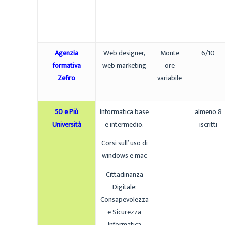
Agenzia
Web designer,
Monte
6/10
formativa
web marketing
ore
Zefiro
variabile
50 e Più
Informatica base
almeno 8
Università
e intermedio.
iscritti
Corsi sull’ uso di
windows e mac
Cittadinanza
Digitale:
Consapevolezza
e Sicurezza
Informatica