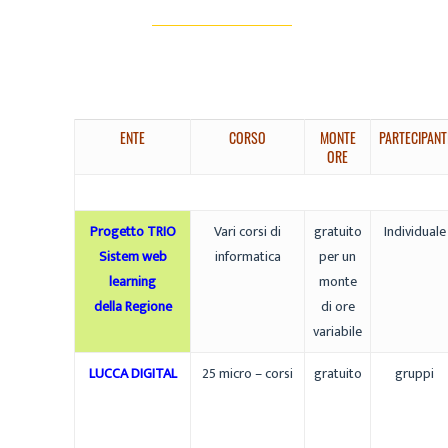
ENTE
CORSO
MONTE
PARTECIPANT
ORE
Progetto TRIO
Vari corsi di
gratuito
Individuale
Sistem web
informatica
per un
learning
monte
della Regione
di ore
variabile
LUCCA DIGITAL
25 micro – corsi
gratuito
gruppi