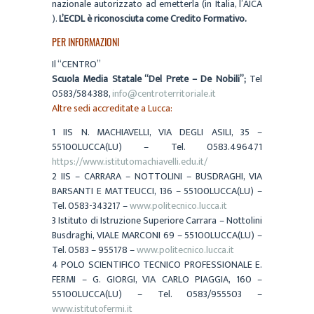
nazionale autorizzato ad emetterla (in Italia, l’AICA
)
.
L’ECDL è riconosciuta come Credito Formativo.
PER INFORMAZIONI
Il “CENTRO”
Scuola Media Statale “Del Prete – De Nobili”;
Tel
0583/584388,
info@centroterritoriale.it
Altre sedi accreditate a Lucca:
1 IIS N. MACHIAVELLI, VIA DEGLI ASILI, 35 –
55100LUCCA(LU) – Tel. 0583.496471
https://www.istitutomachiavelli.edu.it/
2 IIS – CARRARA – NOTTOLINI – BUSDRAGHI, VIA
BARSANTI E MATTEUCCI, 136 – 55100LUCCA(LU) –
Tel. 0583-343217 –
www.politecnico.lucca.it
3 Istituto di Istruzione Superiore Carrara – Nottolini
Busdraghi, VIALE MARCONI 69 – 55100LUCCA(LU) –
Tel. 0583 – 955178 –
www.politecnico.lucca.it
4 POLO SCIENTIFICO TECNICO PROFESSIONALE E.
FERMI – G. GIORGI, VIA CARLO PIAGGIA, 160 –
55100LUCCA(LU) – Tel. 0583/955503 –
www.istitutofermi.it