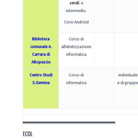
serali
e
intermedio.
Corsi Android
Biblioteca
Corso di
comunale A.
alfabetizzazione
Carrara di
informatica
Altopascio
Centro Studi
Corso di
individuale
S.Gemma
informatica
e di grupp
ECDL