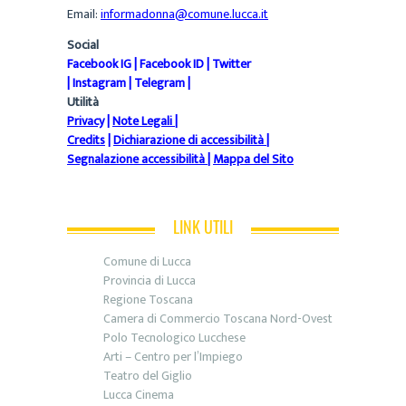
Email:
informadonna@comune.lucca.it
Social
Facebook IG
|
Facebook ID
|
Twitter
|
Instagram
|
Telegram
|
Utilità
Privacy
|
Note Legali
|
Credits
|
Dichiarazione di accessibilità
|
Segnalazione accessibilità
|
Mappa del Sito
LINK UTILI
Comune di Lucca
Provincia di Lucca
Regione Toscana
Camera di Commercio Toscana Nord-Ovest
Polo Tecnologico Lucchese
Arti – Centro per l’Impiego
Teatro del Giglio
Lucca Cinema