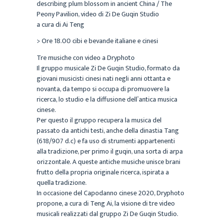
describing plum blossom in ancient China / The
Peony Pavilion, video di Zi De Guqin Studio
a cura di Ai Teng
> Ore 18.00 cibi e bevande italiane e cinesi
Tre musiche con video a Dryphoto
Il gruppo musicale Zi De Guqin Studio, formato da
giovani musicisti cinesi nati negli anni ottanta e
novanta, da tempo si occupa di promuovere la
ricerca, lo studio e la diffusione dell’antica musica
cinese.
Per questo il gruppo recupera la musica del
passato da antichi testi, anche della dinastia Tang
(618/907 d.c) e fa uso di strumenti appartenenti
alla tradizione, per primo il guqin, una sorta di arpa
orizzontale. A queste antiche musiche unisce brani
frutto della propria originale ricerca, ispirata a
quella tradizione.
In occasione del Capodanno cinese 2020, Dryphoto
propone, a cura di Teng Ai, la visione di tre video
musicali realizzati dal gruppo Zi De Guqin Studio.