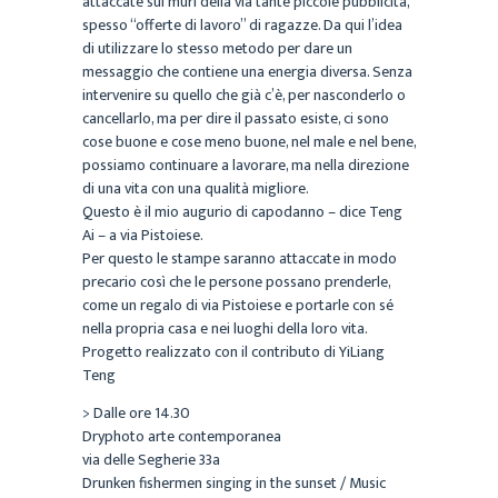
attaccate sui muri della via tante piccole pubblicità,
spesso “offerte di lavoro” di ragazze. Da qui l’idea
di utilizzare lo stesso metodo per dare un
messaggio che contiene una energia diversa. Senza
intervenire su quello che già c’è, per nasconderlo o
cancellarlo, ma per dire il passato esiste, ci sono
cose buone e cose meno buone, nel male e nel bene,
possiamo continuare a lavorare, ma nella direzione
di una vita con una qualità migliore.
Questo è il mio augurio di capodanno – dice Teng
Ai – a via Pistoiese.
Per questo le stampe saranno attaccate in modo
precario così che le persone possano prenderle,
come un regalo di via Pistoiese e portarle con sé
nella propria casa e nei luoghi della loro vita.
Progetto realizzato con il contributo di YiLiang
Teng
> Dalle ore 14.30
Dryphoto arte contemporanea
via delle Segherie 33a
Drunken fishermen singing in the sunset / Music