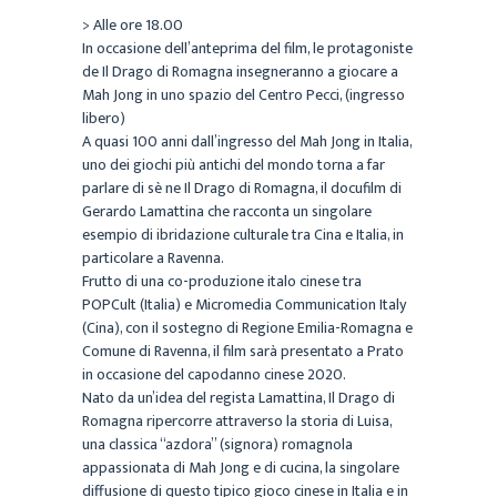
> Alle ore 18.00
In occasione dell’anteprima del film, le protagoniste
de Il Drago di Romagna insegneranno a giocare a
Mah Jong in uno spazio del Centro Pecci, (ingresso
libero)
A quasi 100 anni dall’ingresso del Mah Jong in Italia,
uno dei giochi più antichi del mondo torna a far
parlare di sè ne Il Drago di Romagna, il docufilm di
Gerardo Lamattina che racconta un singolare
esempio di ibridazione culturale tra Cina e Italia, in
particolare a Ravenna.
Frutto di una co-produzione italo cinese tra
POPCult (Italia) e Micromedia Communication Italy
(Cina), con il sostegno di Regione Emilia-Romagna e
Comune di Ravenna, il film sarà presentato a Prato
in occasione del capodanno cinese 2020.
Nato da un’idea del regista Lamattina, Il Drago di
Romagna ripercorre attraverso la storia di Luisa,
una classica “azdora” (signora) romagnola
appassionata di Mah Jong e di cucina, la singolare
diffusione di questo tipico gioco cinese in Italia e in