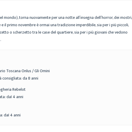
nel mondo), torna nuovamente per una notte all’insegna dell’horror, dei mostri,
e e il primo novembre è ormai una tradizione imperdibile, sia per i più piccoli,
etto o scherzetto tra le case del quartiere, sia per i più giovani che vedono
.
o Toscana Onlus / Gli Omini
 consigliata: da 8 anni
heria Rebelot
ata: daI 4 anni
a: daI 4 anni