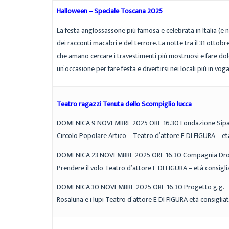
Halloween – Speciale Toscana 2025
La festa anglossassone più famosa e celebrata in Italia (e 
dei racconti macabri e del terrore. La notte tra il 31 ottobr
che amano cercare i travestimenti più mostruosi e fare dolc
un’occasione per fare festa e divertirsi nei locali più in voga
Teatro ragazzi Tenuta dello Scompiglio lucca
DOMENICA 9 NOVEMBRE 2025 ORE 16.30 Fondazione Sipari
Circolo Popolare Artico – Teatro d’attore E DI FIGURA – età
DOMENICA 23 NOVEMBRE 2025 ORE 16.30 Compagnia Drog
Prendere il volo Teatro d’attore E DI FIGURA – età consigli
DOMENICA 30 NOVEMBRE 2025 ORE 16.30 Progetto g.g.
Rosaluna e i lupi Teatro d’attore E DI FIGURA età consigliat