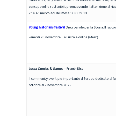
Laboratori per genitori e bambini sulle tecniche base per il
consapevoli e sostenibili, promuovendo l’attenzione al riu
2° e 4° mercoledì del mese 17:30-19:30
Young historians festival
Dieci parole per la Storia. Il racc
venerdì 28 novembre − a Lucca e online (Meet)
Lucca Comics & Games – French Kiss
Il community event più importante d’Europa dedicato al fum
ottobre al 2 novembre 2025.