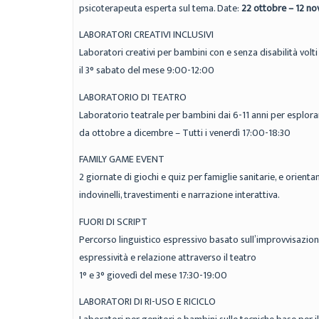
psicoterapeuta esperta sul tema. Date:
22 ottobre – 12 
LABORATORI CREATIVI INCLUSIVI
Laboratori creativi per bambini con e senza disabilità volti
il 3° sabato del mese 9:00-12:00
LABORATORIO DI TEATRO
Laboratorio teatrale per bambini dai 6-11 anni per esplora
da ottobre a dicembre – Tutti i venerdì 17:00-18:30
FAMILY GAME EVENT
2 giornate di giochi e quiz per famiglie sanitarie, e orient
indovinelli, travestimenti e narrazione interattiva.
FUORI DI SCRIPT
Percorso linguistico espressivo basato sull’improvvisazion
espressività e relazione attraverso il teatro
1° e 3° giovedì del mese 17:30-19:00
LABORATORI DI RI-USO E RICICLO