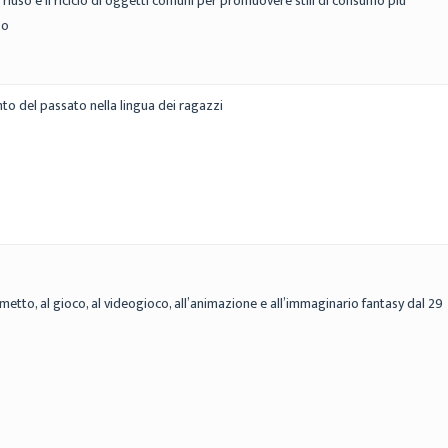
 riuso e il riciclo di oggetti comuni per promuovere stili di consumo più
so
onto del passato nella lingua dei ragazzi
etto, al gioco, al videogioco, all’animazione e all’immaginario fantasy dal 29