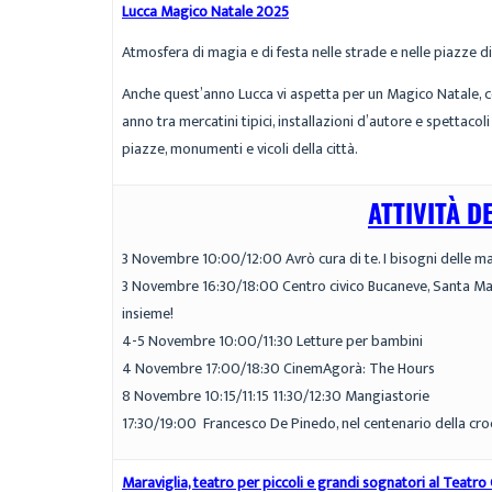
Lucca Magico Natale 2025
Atmosfera di magia e di festa nelle strade e nelle piazze di
Anche quest’anno Lucca vi aspetta per un Magico Natale, con
anno tra mercatini tipici, installazioni d’autore e spettacol
piazze, monumenti e vicoli della città.
ATTIVITÀ D
3 Novembre 10:00/12:00 Avrò cura di te. I bisogni delle
3 Novembre 16:30/18:00 Centro civico Bucaneve, Santa Mar
insieme!
4-5 Novembre 10:00/11:30 Letture per bambini
4 Novembre 17:00/18:30 CinemAgorà: The Hours
8 Novembre 10:15/11:15 11:30/12:30 Mangiastorie
17:30/19:00 Francesco De Pinedo, nel centenario della croc
Maraviglia, teatro per piccoli e grandi sognatori al Teatro