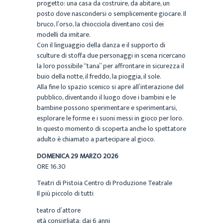
progetto: una casa da costruire, da abitare, un
posto dove nascondersi o semplicemente giocare. Il
bruco, l’orso, la chiocciola diventano così dei
modelli da imitare.
Con il linguaggio della danza e il supporto di
sculture di stoffa due personaggi in scena ricercano
la loro possibile “tana” per affrontare in sicurezza il
buio della notte, il freddo, la pioggia, il sole.
Alla fine lo spazio scenico si apre all’interazione del
pubblico, diventando il luogo dove i bambini e le
bambine possono sperimentare e sperimentarsi,
esplorare le forme e i suoni messi in gioco per loro.
In questo momento di scoperta anche lo spettatore
adulto è chiamato a partecipare al gioco.
DOMENICA 29 MARZO 2026
ORE 16.30
Teatri di Pistoia Centro di Produzione Teatrale
Il più piccolo di tutti
teatro d’attore
età consigliata: dai 6 anni