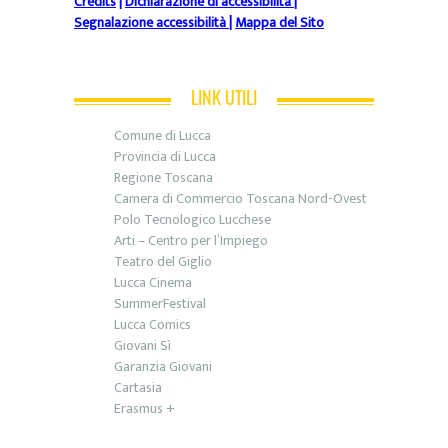
Credits
|
Dichiarazione di accessibilità
|
Segnalazione accessibilità
|
Mappa del Sito
LINK UTILI
Comune di Lucca
Provincia di Lucca
Regione Toscana
Camera di Commercio Toscana Nord-Ovest
Polo Tecnologico Lucchese
Arti – Centro per l’Impiego
Teatro del Giglio
Lucca Cinema
SummerFestival
Lucca Comics
Giovani Sì
Garanzia Giovani
Cartasia
Erasmus +