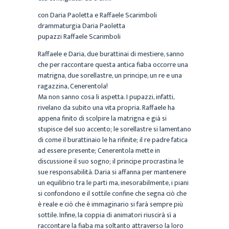
con Daria Paoletta e Raffaele Scarimboli
drammaturgia Daria Paoletta
pupazzi Raffaele Scarimboli
Raffaele e Daria, due burattinai di mestiere, sanno
che per raccontare questa antica fiaba occorre una
matrigna, due sorellastre, un principe, un re e una
ragazzina, Cenerentola!
Ma non sanno cosa li aspetta. I pupazzi, infatti,
rivelano da subito una vita propria. Raffaele ha
appena finito di scolpire la matrigna e già si
stupisce del suo accento; le sorellastre si lamentano
di come il burattinaio le ha rifinite; il re padre fatica
ad essere presente; Cenerentola mette in
discussione il suo sogno; il principe procrastina le
sue responsabilità. Daria si affanna per mantenere
un equilibrio tra le parti ma, inesorabilmente, i piani
si confondono e il sottile confine che segna ciò che
è reale e ciò che è immaginario si farà sempre più
sottile. Infine, la coppia di animatori riuscirà sì a
raccontare la fiaba ma soltanto attraverso la loro