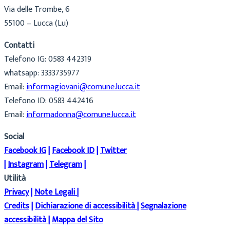
Via delle Trombe, 6
55100 – Lucca (Lu)
Contatti
Telefono IG: 0583 442319
whatsapp: 3333735977
Email:
informagiovani@comune.lucca.it
Telefono ID: 0583 442416
Email:
informadonna@comune.lucca.it
Social
Facebook IG
|
Facebook ID
|
Twitter
|
Instagram
|
Telegram
|
Utilità
Privacy
|
Note Legali
|
Credits
|
Dichiarazione di accessibilità
|
Segnalazione
accessibilità
|
Mappa del Sito