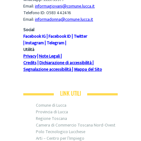
Email:
informagiovani@comune.lucca.it
Telefono ID: 0583 442416
Email:
informadonna@comune.lucca.it
Social
Facebook IG
|
Facebook ID
|
Twitter
|
Instagram
|
Telegram
|
Utilità
Privacy
|
Note Legali
|
Credits
|
Dichiarazione di accessibilità
|
Segnalazione accessibilità
|
Mappa del Sito
LINK UTILI
Comune di Lucca
Provincia di Lucca
Regione Toscana
Camera di Commercio Toscana Nord-Ovest
Polo Tecnologico Lucchese
Arti – Centro per l’Impiego