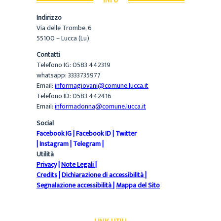
Indirizzo
Via delle Trombe, 6
55100 – Lucca (Lu)
Contatti
Telefono IG: 0583 442319
whatsapp: 3333735977
Email:
informagiovani@comune.lucca.it
Telefono ID: 0583 442416
Email:
informadonna@comune.lucca.it
Social
Facebook IG
|
Facebook ID
|
Twitter
|
Instagram
|
Telegram
|
Utilità
Privacy
|
Note Legali
|
Credits
|
Dichiarazione di accessibilità
|
Segnalazione accessibilità
|
Mappa del Sito